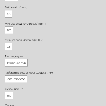
Рабочий объем, л
4,5
Мин. расход топлива, г/(кВт·ч)
205
Мин. расход масла, г/(кВт·ч)
0,5
Тип наддува
Турбонаддув
Габаритные размеры (ДхШхВ), мм
1063х818х1056
Сухой вес, кг
650
Серия