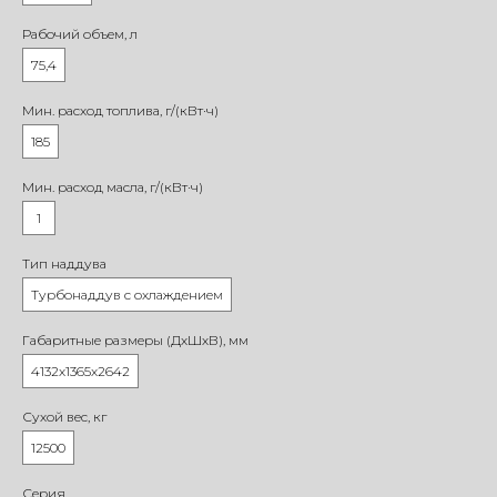
Рабочий объем, л
75,4
Мин. расход топлива, г/(кВт·ч)
185
Мин. расход масла, г/(кВт·ч)
1
Тип наддува
Турбонаддув с охлаждением
Габаритные размеры (ДхШхВ), мм
4132х1365х2642
Сухой вес, кг
12500
Серия